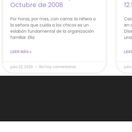
Octubre de 2008
12.
Por horas, por mes, con cama: la niñera o
Cad
la señora que cuida a los chicos es un
en 
eslabón fundamental de la organización
Día
familiar. Ella
una
LEER MÁS »
LEE
julio 22, 2026
No hay comentarios
julio