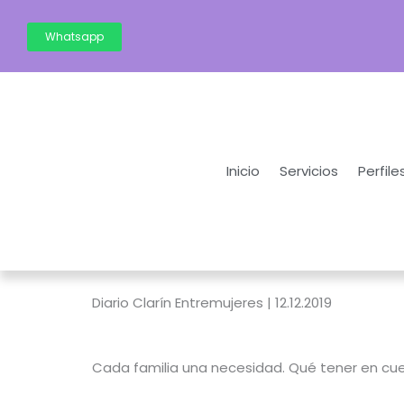
Ir
al
Whatsapp
contenido
Inicio
Servicios
Perfile
Diario Clarín Entremujeres | 12.12.2019
Cada familia una necesidad. Qué tener en cuen