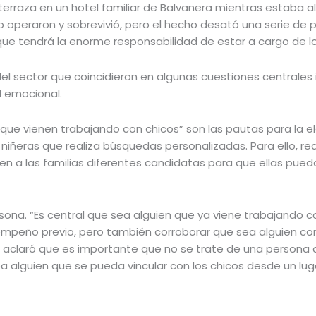
erraza en un hotel familiar de Balvanera mientras estaba al 
 operaron y sobrevivió, pero el hecho desató una serie de p
ue tendrá la enorme responsabilidad de estar a cargo de lo
del sector que coincidieron en algunas cuestiones centrales 
d emocional.
y que vienen trabajando con chicos” son las pautas para la e
iñeras que realiza búsquedas personalizadas. Para ello, re
nen a las familias diferentes candidatas para que ellas pueda
 persona. “Es central que sea alguien que ya viene trabajand
mpeño previo, pero también corroborar que sea alguien con u
o, aclaró que es importante que no se trate de una persona
ea alguien que se pueda vincular con los chicos desde un lu