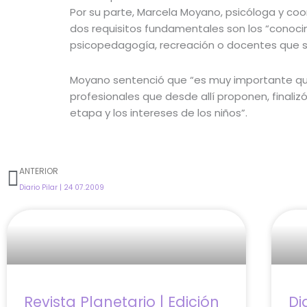
Por su parte, Marcela Moyano, psicóloga y coo
dos requisitos fundamentales son los “conocimi
psicopedagogía, recreación o docentes que so
Moyano sentenció que “es muy importante que l
profesionales que desde allí proponen, finaliz
etapa y los intereses de los niños”.
Prev
ANTERIOR
Diario Pilar | 24 07.2009
Revista Planetario | Edición
Di