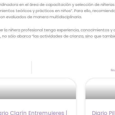
rdinadora en el área de capacitación y selección de niñera
entos teóricos y prácticos en niños”. Para ello, recomiendan 
n evaluados de manera multidisciplinaria.
a niñera profesional tenga experiencia, conocimientos y que
ó, no sólo abarca “las actividades de crianza, sino que tamb
Rev
ario Clarín Entremujeres |
Diario Pi