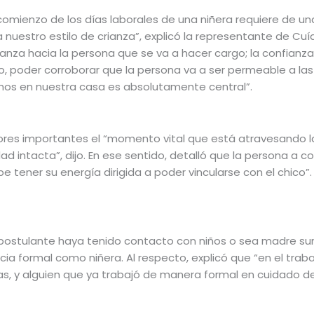
el comienzo de los días laborales de una niñera requiere de u
nuestro estilo de crianza”, explicó la representante de Cuí
nza hacia la persona que se va a hacer cargo; la confianza 
po, poder corroborar que la persona va a ser permeable a la
os en nuestra casa es absolutamente central”.
ores importantes el “momento vital que está atravesando 
idad intacta”, dijo. En ese sentido, detalló que la persona a
 tener su energía dirigida a poder vincularse con el chico
a postulante haya tenido contacto con niños o sea madre s
cia formal como niñera. Al respecto, explicó que “en el tr
s, y alguien que ya trabajó de manera formal en cuidado d