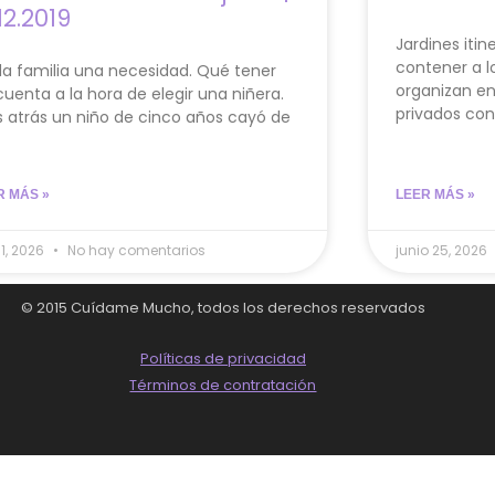
12.2019
Jardines itin
contener a l
a familia una necesidad. Qué tener
organizan en 
cuenta a la hora de elegir una niñera.
privados con
s atrás un niño de cinco años cayó de
R MÁS »
LEER MÁS »
 1, 2026
No hay comentarios
junio 25, 2026
© 2015 Cuídame Mucho, todos los derechos reservados
Políticas de privacidad
Términos de contratación
Seguinos en Facebook!