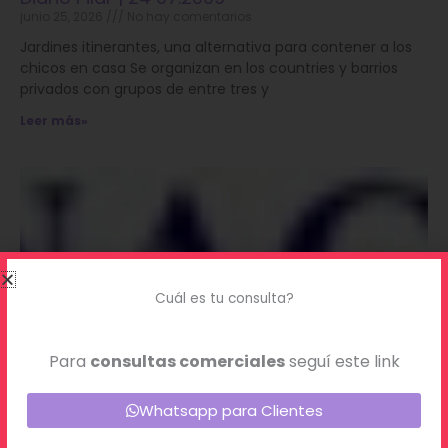
junio 25, 2026
No hay comentarios
Jardines itinerantes, una alternativa para contener a los
chicos en casa Se organizan en los countries y barrios
privados con grupos de entre tres y
Leer más»
Cuál es tu consulta?
Para
consultas comerciales
seguí este link
Diario La Nacion | 08.10.2008
Whatsapp para Clientes
junio 25, 2026
No hay comentarios