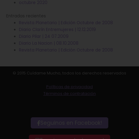
octubre 2020
Entradas recientes
Revista Planetario | Edición Octubre de 2008
Diario Clarín Entremujeres | 12.12.2019
Diario Pilar | 24 07.2009
Diario La Nacion | 08.10.2008
Revista Planetario | Edición Octubre de 2008
© 2015 Cuídame Mucho, todos los derechos reservados
Políticas de privacidad
Términos de contratación
Seguinos en Facebook!