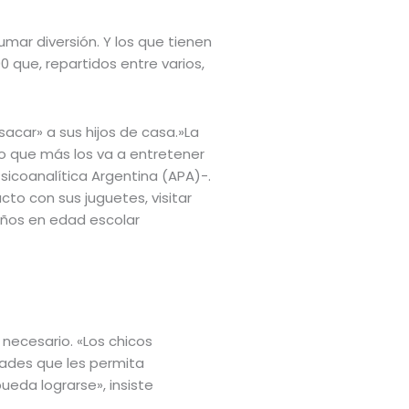
umar diversión. Y los que tienen
00 que, repartidos entre varios,
acar» a sus hijos de casa.»La
o que más los va a entretener
sicoanalítica Argentina (APA)-.
to con sus juguetes, visitar
niños en edad escolar
 necesario. «Los chicos
idades que les permita
eda lograrse», insiste