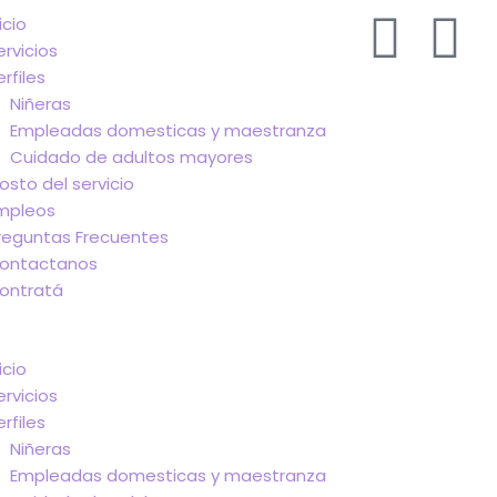
W
I
icio
ervicios
h
n
erfiles
Niñeras
a
s
Empleadas domesticas y maestranza
Cuidado de adultos mayores
t
t
osto del servicio
mpleos
s
a
reguntas Frecuentes
ontactanos
a
g
ontratá
p
r
icio
ervicios
p
a
erfiles
Niñeras
Empleadas domesticas y maestranza