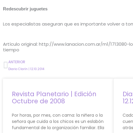
Redescubrir juguetes
Los especialistas aseguran que es importante volver a to
Artículo original: http://www.lanacion.com.ar/m1/171308
tiempo
Prev
ANTERIOR
Diario Clarín | 12.10.2014
Revista Planetario | Edición
Dia
Octubre de 2008
12.
Por horas, por mes, con cama: la niñera o la
Cada
señora que cuida a los chicos es un eslabón
cuent
fundamental de la organización familiar. Ella
atrá