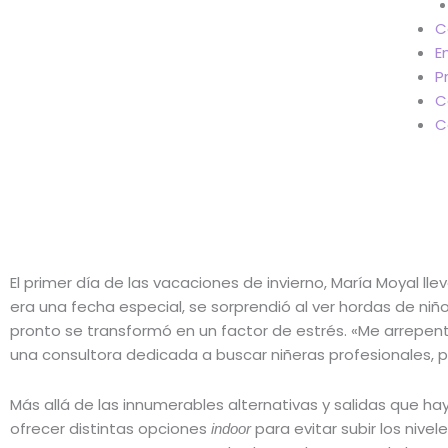
C
E
P
C
C
El primer día de las vacaciones de invierno, María Moyal lle
era una fecha especial, se sorprendió al ver hordas de n
pronto se transformó en un factor de estrés. «Me arrepentí
una consultora dedicada a buscar niñeras profesionales, 
Más allá de las innumerables alternativas y salidas que 
ofrecer distintas opciones
para evitar subir los nive
indoor