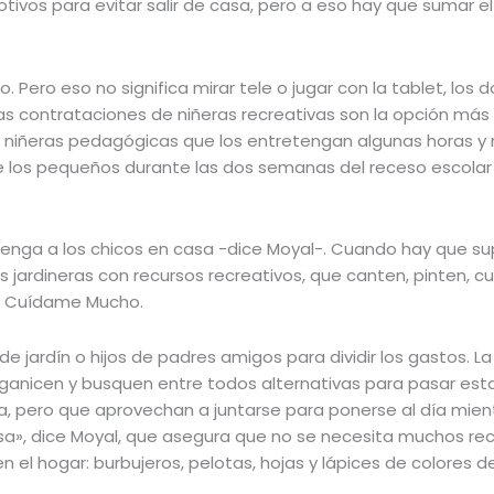
vos para evitar salir de casa, pero a eso hay que sumar el 
ero eso no significa mirar tele o jugar con la tablet, los 
s contrataciones de niñeras recreativas son la opción más 
os niñeras pedagógicas que los entretengan algunas horas y r
 los pequeños durante las dos semanas del receso escolar 
enga a los chicos en casa -dice Moyal-. Cuando hay que sup
jardineras con recursos recreativos, que canten, pinten, 
de Cuídame Mucho.
 jardín o hijos de padres amigos para dividir los gastos. La
ganicen y busquen entre todos alternativas para pasar est
a, pero que aprovechan a juntarse para ponerse al día mient
casa», dice Moyal, que asegura que no se necesita muchos r
n el hogar: burbujeros, pelotas, hojas y lápices de colores 