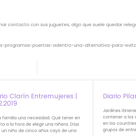
mar contacto con sus juguetes, algo que suele quedar releg
0-los-programas-puertas-adentro-una-alternativa-para-evita
rio Clarín Entremujeres |
Diario Pila
12.2019
Jardines itinera
contener a los 
 familia una necesidad. Qué tener en
en los countrie
a a la hora de elegir una niñera. Días
grupos de entre
s un niño de cinco años cayó de una