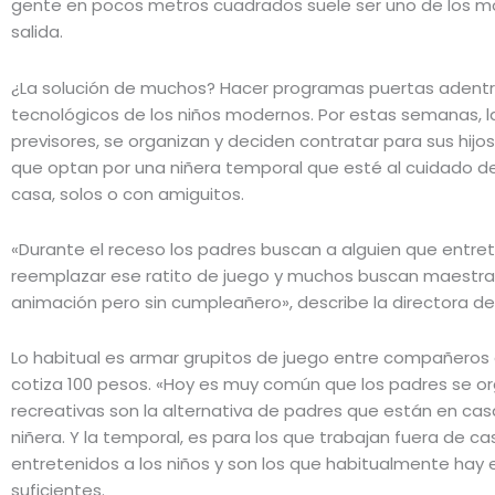
gente en pocos metros cuadrados suele ser uno de los moti
salida.
¿La solución de muchos? Hacer programas puertas adentro. P
tecnológicos de los niños modernos. Por estas semanas, la
previsores, se organizan y deciden contratar para sus hij
que optan por una niñera temporal que esté al cuidado de
casa, solos o con amiguitos.
«Durante el receso los padres buscan a alguien que entret
reemplazar ese ratito de juego y muchos buscan maestras 
animación pero sin cumpleañero», describe la directora 
Lo habitual es armar grupitos de juego entre compañeros de
cotiza 100 pesos. «Hoy es muy común que los padres se or
recreativas son la alternativa de padres que están en cas
niñera. Y la temporal, es para los que trabajan fuera de 
entretenidos a los niños y son los que habitualmente hay e
suficientes.