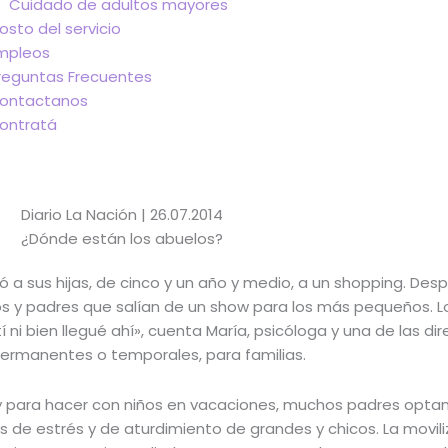
Cuidado de adultos mayores
osto del servicio
mpleos
reguntas Frecuentes
ontactanos
ontratá
Diario La Nación | 26.07.2014
¿Dónde están los abuelos?
vó a sus hijas, de cinco y un año y medio, a un shopping. Des
iños y padres que salían de un show para los más pequeños.
 ni bien llegué ahí», cuenta María, psicóloga y una de las 
permanentes o temporales, para familias.
hay para hacer con niños en vacaciones, muchos padres opta
les de estrés y de aturdimiento de grandes y chicos. La movi