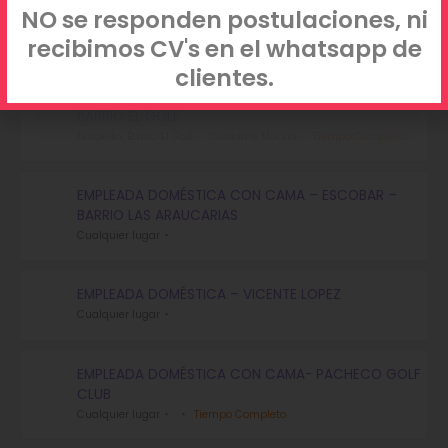
NO se responden postulaciones, ni
Recent Jobs
recibimos CV's en el whatsapp de
clientes.
NIÑERA CON SECUNDARIO COMPLETO | NORDELTA,
BARRIO EL GOLF
Nordelta, Barrio El Golf
Cuidame Mucho
Tiempo Completo
EMPLEADA DOMÉSTICA CON CAMA – ESCOBAR –
BARRIO LAS ARAUCARIAS
Cualquier lugar
EMPLEADA DOMÉSTICA – VICENTE LOPEZ
Cualquier lugar
EMPLEADA DOMÉSTICA CON CAMA- PACHECO GOLF
CLUB
Cualquier lugar
Tiempo Completo