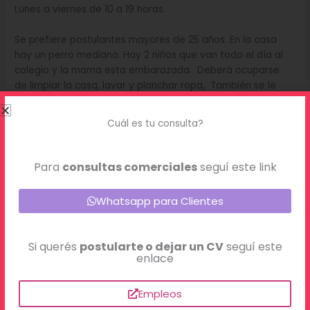
Lunes a viernes de 10 a 19 horas.
Se prefiere postulantes mayores de 25 años. En la casa
hay un perro mediano. Hay 2 niños que van todo el día al
colegio y la mama esta embarazada. Deberá ocuparse
de limpiar la casa, lavar y planchar ropa, También se le
podría solicitar ayuda con las comidas
Cuál es tu consulta?
Sueldo $250.000 más aportes.
Para
consultas comerciales
seguí este link
←
Trabajo anterior
Trabajo siguiente
→
Whatsapp para Clientes
Si querés
postularte o dejar un CV
seguí este
enlace
Últimos empleos
Empleos