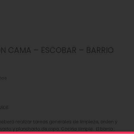
N CAMA – ESCOBAR – BARRIO
ños
ARDE.
Deberá realizar tareas generales de limpieza, orden y
vado y planchado de ropa. Cocina simple. El barrio