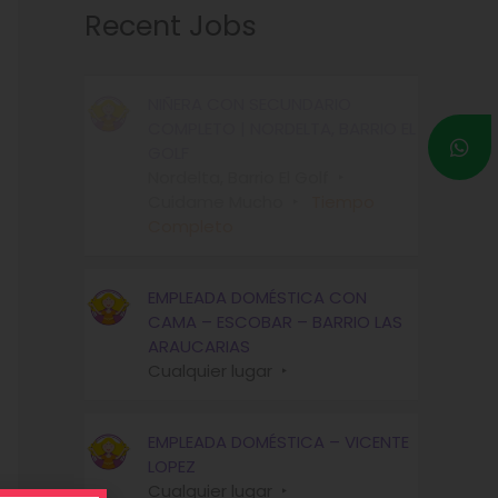
Recent Jobs
NIÑERA CON SECUNDARIO
COMPLETO | NORDELTA, BARRIO EL
GOLF
Nordelta, Barrio El Golf
Cuidame Mucho
Tiempo
Completo
EMPLEADA DOMÉSTICA CON
CAMA – ESCOBAR – BARRIO LAS
ARAUCARIAS
Cualquier lugar
EMPLEADA DOMÉSTICA – VICENTE
LOPEZ
Cualquier lugar