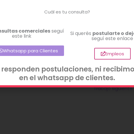
esde Maschwitz Ruta 25 o Ruta 26. Cuidado de una niña
Cuál es tu consulta?
de lo regulado por ley.
nsultas comerciales
seguí
Si querés
postularte o dej
este link
ciente y comprobable.
seguí este enlace
Whatsapp para Clientes
WHATSAPP AL
011 15-2676-4312
Empleos
 responden postulaciones, ni recibimo
en el whatsapp de clientes.
Trabajo siguiente