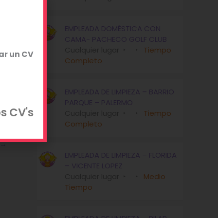
EMPLEADA DOMÉSTICA CON
CAMA- PACHECO GOLF CLUB
Cualquier lugar
Tiempo
ar un CV
Completo
EMPLEADA DE LIMPIEZA – BARRIO
PARQUE – PALERMO
s CV's
Cualquier lugar
Tiempo
Completo
→
EMPLEADA DE LIMPIEZA – FLORIDA
– VICENTE LOPEZ
Cualquier lugar
Medio
Tiempo